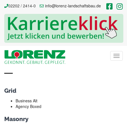
02202 / 2414-0
info@lorenz-landschaftsbau.de
Portfolio Pages
Home
Megamenu
26. Oktober 2018
by
admin
Toggl
Portfolio Pages
navig
Grid
Business Alt
Agency Boxed
Masonry